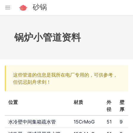
砂锅
通识
锅炉小管道资料
返回
开始
这些管道的信息是我所在电厂专用的，可供参考，
概述
但切忌刻舟求剑！
通识
公制与英制
位置
材质
外
壁
径
厚
螺栓与螺母
水冷壁中间集箱疏水管
15CrMoG
51
9
专用